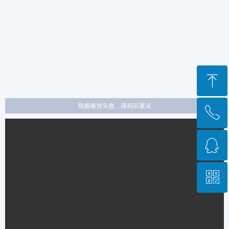
ꁸ
视频播放失败，请稍后重试
ꂅ
回到顶部
ꁗ
021-58228351
ꀥ
QQ客服
微信二维码